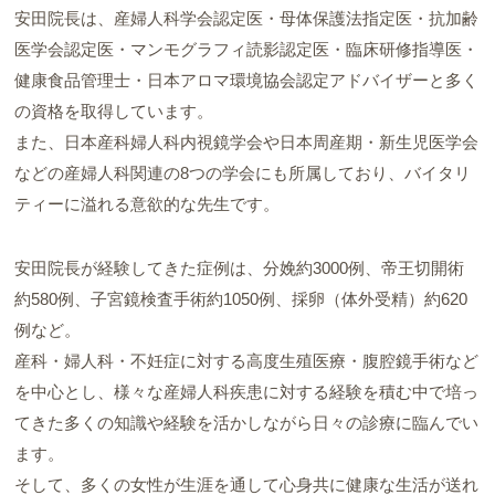
安田院長は、産婦人科学会認定医・母体保護法指定医・抗加齢
医学会認定医・マンモグラフィ読影認定医・臨床研修指導医・
健康食品管理士・日本アロマ環境協会認定アドバイザーと多く
の資格を取得しています。
また、日本産科婦人科内視鏡学会や日本周産期・新生児医学会
などの産婦人科関連の8つの学会にも所属しており、バイタリ
ティーに溢れる意欲的な先生です。
安田院長が経験してきた症例は、分娩約3000例、帝王切開術
約580例、子宮鏡検査手術約1050例、採卵（体外受精）約620
例など。
産科・婦人科・不妊症に対する高度生殖医療・腹腔鏡手術など
を中心とし、様々な産婦人科疾患に対する経験を積む中で培っ
てきた多くの知識や経験を活かしながら日々の診療に臨んでい
ます。
そして、多くの女性が生涯を通して心身共に健康な生活が送れ